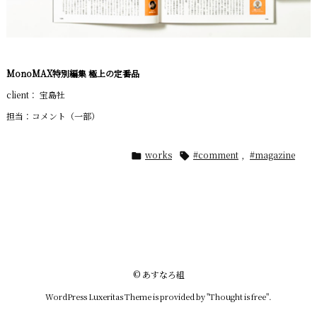
MonoMAX特別編集 極上の定番品
client： 宝島社
担当：コメント（一部）
works
#comment
,
#magazine


©
あすなろ組
WordPress Luxeritas Theme is provided by "
Thought is free
".